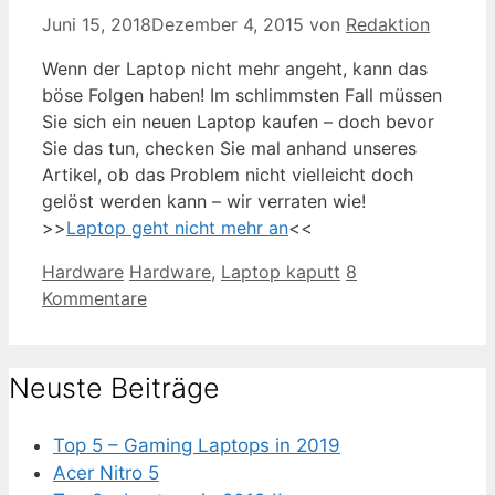
Juni 15, 2018
Dezember 4, 2015
von
Redaktion
Wenn der Laptop nicht mehr angeht, kann das
böse Folgen haben! Im schlimmsten Fall müssen
Sie sich ein neuen Laptop kaufen – doch bevor
Sie das tun, checken Sie mal anhand unseres
Artikel, ob das Problem nicht vielleicht doch
gelöst werden kann – wir verraten wie!
>>
Laptop geht nicht mehr an
<<
Kategorien
Schlagwörter
Hardware
Hardware
,
Laptop kaputt
8
Kommentare
Neuste Beiträge
Top 5 – Gaming Laptops in 2019
Acer Nitro 5